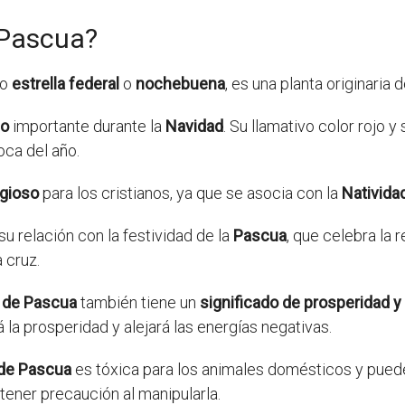
e Pascua?
mo
estrella federal
o
nochebuena
, es una planta originaria
lo
importante durante la
Navidad
. Su llamativo color rojo 
oca del año.
igioso
para los cristianos, ya que se asocia con la
Nativida
u relación con la festividad de la
Pascua
, que celebra la 
 cruz.
r de Pascua
también tiene un
significado de prosperidad y
 la prosperidad y alejará las energías negativas.
 de Pascua
es tóxica para los animales domésticos y puede c
tener precaución al manipularla.