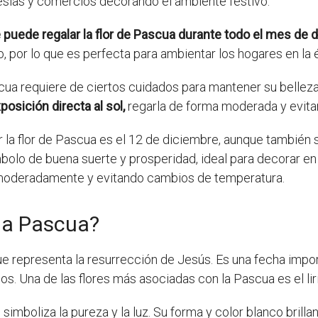
lesias y comercios decorando el ambiente festivo.
uede regalar la flor de Pascua durante todo el mes de d
ío, por lo que es perfecta para ambientar los hogares en la
cua requiere de ciertos cuidados para mantener su belleza
posición directa al sol,
regarla de forma moderada y evita
lar la flor de Pascua es el 12 de diciembre, aunque tambié
mbolo de buena suerte y prosperidad, ideal para decorar e
a moderadamente y evitando cambios de temperatura.
 la Pascua?
e representa la resurrección de Jesús. Es una fecha import
s. Una de las flores más asociadas con la Pascua es el liri
e simboliza la pureza y la luz. Su forma y color blanco brill