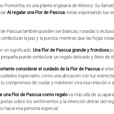
oinsettia, es una planta originaria de México. Su llamativ
ial.
Al regalar una Flor de Pascua
, estás expresando tus s
or de Pascua también pueden ser blancas, rosadas o incluso 
s simbolizan la paz y la pureza, mientras que las hojas ros
r un significado.
Una Flor de Pascua grande y frondosa
pu
pequeña puede simbolizar un regalo delicado y lleno de de
ortante considerar el cuidado de la Flor de Pascua
al inte
cuidados especiales, como una ubicación con luz indirecta,
o tu compromiso de cuidar y mantener viva esa relación o 
 de una Flor de Pascua como regalo
va más allá de su aparien
istas sobre los sentimientos y la intención detrás del rega
o hacia esa persona especial.