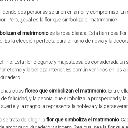
l donde dos personas se unen en amor y compromiso. En es
. Pero, ¿cuál es la flor que simboliza el matrimonio?
bolizan el matrimonio
es la rosa blanca. Esta hermosa fl
dad. Es la elección perfecta para el ramo de novia y la dec
el lirio. Esta flor elegante y majestuosa es considerada un
 eterno y la belleza interior. Es común ver lirios en los ar
 duradero.
muchas otras
flores que simbolizan el matrimonio
. Entre el
e felicidad, y la peonía, que simboliza la prosperidad y la
 suerte y la magnolia representa la nobleza y la perseveran
se trata de elegir la
flor que simboliza el matrimonio
. Ca
e amor puro, duradero y sincero. Sea cual sea la flor que e