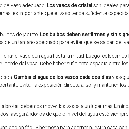
tipo de vaso adecuado.
Los vasos de cristal
son ideales para
emás, es importante que el vaso tenga suficiente capacidad
bulbos de jacinto.
Los bulbos deben ser firmes y sin sig
s de un tamaño adecuado para evitar que se salgan del va
llenar el vaso con agua hasta la mitad. Luego, colocamos 
 el borde del vaso. Debe haber suficiente espacio entre los
fresca.
Cambia el agua de los vasos cada dos días
y asegúr
rtante evitar la exposición directa al sol y mantener los 
 brotar, debemos mover los vasos a un lugar más luminoso 
os, asegurándonos de que el nivel del agua esté siempre p
 una opción fácil y hermosa para adornar nuestra casa con 