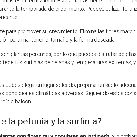
finias es la fertilización. Estas plantas tienen un alto requ
urante la temporada de crecimiento. Puedes utilizar fertili
bricante.
te para promover su crecimiento. Elimina las flores march
ión para mantener el tamaño y la forma deseada.
as son plantas perennes, por lo que puedes disfrutar de ella
tege tus surfinias de heladas y temperaturas extremas, y 
nias debes elegir un lugar soleado, preparar un suelo adecua
as condiciones climáticas adversas. Siguiendo estos consej
rdín o balcón.
 la petunia y la surfinia?
 plantas con flores muy populares en jardinería.
Sin embarg