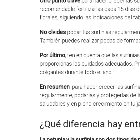
Otro punto clave
para hacer crecer las sur
recomendable fertilizarlas cada 15 días d
florales, siguiendo las indicaciones del fa
No olvides
podar tus surfinias regularmen
También puedes realizar podas de formac
Por último
, ten en cuenta que las surfini
proporcionas los cuidados adecuados. Pro
colgantes durante todo el año.
En resumen
, para hacer crecer las surfi
regularmente, podarlas y protegerlas de l
saludables y en pleno crecimiento en tu ja
¿Qué diferencia hay entre
La petunia y la surfinia son dos tipos de