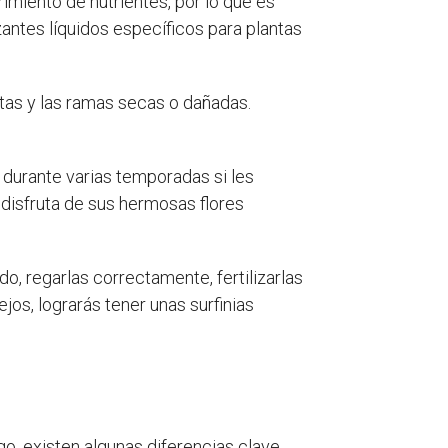
erimiento de nutrientes, por lo que es
zantes líquidos específicos para plantas
itas y las ramas secas o dañadas.
s durante varias temporadas si les
disfruta de sus hermosas flores
do, regarlas correctamente, fertilizarlas
os, lograrás tener unas surfinias
o, existen algunas diferencias clave