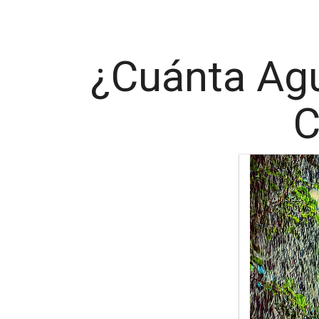
¿Cuánta Agu
C