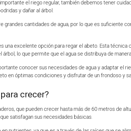
mportante el riego regular, también debemos tener cuidad
dridas y dañar al árbol.
re grandes cantidades de agua, por lo que es suficiente c
es una excelente opción para regar el abeto. Esta técnica
l árbol, lo que permite que el agua se distribuya de manera
mportante conocer sus necesidades de agua y adaptar el ri
 en óptimas condiciones y disfrutar de un frondoso y sal
para crecer?
aderos, que pueden crecer hasta más de 60 metros de altu
s que satisfagan sus necesidades básicas.
o en nutrientes, ya que es a través de las raíces que se ali