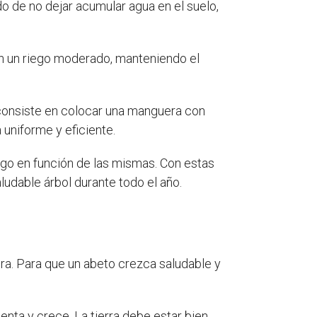
o de no dejar acumular agua en el suelo,
on un riego moderado, manteniendo el
 consiste en colocar una manguera con
 uniforme y eficiente.
ego en función de las mismas. Con estas
udable árbol durante todo el año.
ra. Para que un abeto crezca saludable y
menta y crece. La tierra debe estar bien