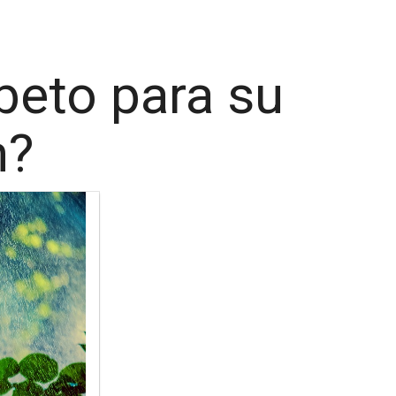
beto para su
n?