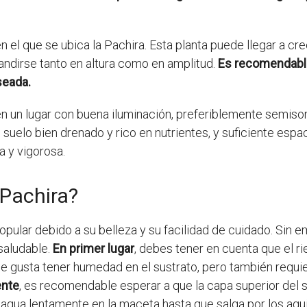
n el que se ubica la Pachira. Esta planta puede llegar a cr
andirse tanto en altura como en amplitud.
Es recomendable
seada.
en un lugar con buena iluminación, preferiblemente semisom
suelo bien drenado y rico en nutrientes, y suficiente espa
 y vigorosa.
 Pachira?
popular debido a su belleza y su facilidad de cuidado. Sin
saludable.
En primer lugar
, debes tener en cuenta que el r
 le gusta tener humedad en el sustrato, pero también requi
ente
, es recomendable esperar a que la capa superior del s
 agua lentamente en la maceta hasta que salga por los agu