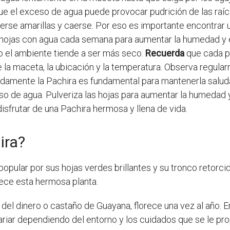
e el exceso de agua puede provocar pudrición de las raíces 
erse amarillas y caerse. Por eso es importante encontrar un
 hojas con agua cada semana para aumentar la humedad y 
do el ambiente tiende a ser más seco.
Recuerda
que cada pl
a maceta, la ubicación y la temperatura. Observa regularm
amente la Pachira es fundamental para mantenerla saluda
ceso de agua. Pulveriza las hojas para aumentar la humedad 
isfrutar de una Pachira hermosa y llena de vida.
ira?
opular por sus hojas verdes brillantes y su tronco retorc
ece esta hermosa planta.
del dinero o castaño de Guayana, florece una vez al año. E
riar dependiendo del entorno y los cuidados que se le pr