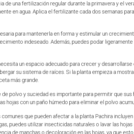
 de una fertilización regular durante la primavera y el veran
ente en agua. Aplica el fertilizante cada dos semanas par
esaria para mantenerla en forma y estimular un crecimiento
recimiento indeseado. Además, puedes podar ligeramente l
necesita un espacio adecuado para crecer y desarrollarse 
ergar su sistema de raíces. Si la planta empieza a mostrar
aceta más grande.
 de polvo y suciedad es importante para permitir que sus h
as hojas con un paño húmedo para eliminar el polvo acumu
omunes que pueden afectar a la planta Pachira incluyen l
s, puedes utilizar insecticidas naturales o lavar las hoja
encia de manchas o decoloración en las hojas, ya que esto