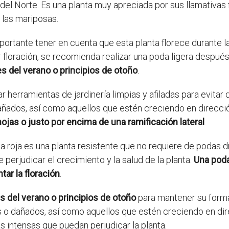
 del Norte. Es una planta muy apreciada por sus llamativas 
 las mariposas.
importante tener en cuenta que esta planta florece durante l
loración, se recomienda realizar una poda ligera después
s del verano o principios de otoño
.
izar herramientas de jardinería limpias y afiladas para evitar
dañados, así como aquellos que estén creciendo en direcc
hojas o justo por encima de una ramificación lateral
.
ia roja es una planta resistente que no requiere de podas d
 perjudicar el crecimiento y la salud de la planta.
Una poda
ar la floración
.
les del verano o principios de otoño
para mantener su forma
s o dañados, así como aquellos que estén creciendo en dir
s intensas que puedan perjudicar la planta.