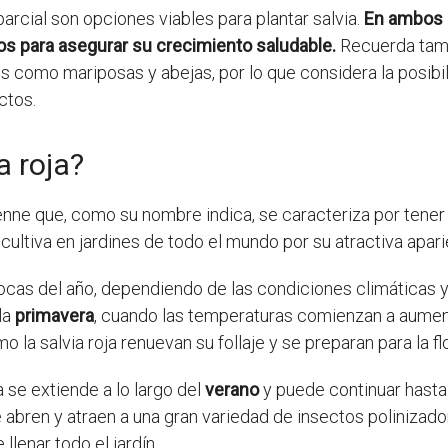
arcial son opciones viables para plantar salvia.
En ambos 
s para asegurar su crecimiento saludable.
Recuerda tamb
s como mariposas y abejas, por lo que considera la posibili
ctos.
a roja?
ne que, como su nombre indica, se caracteriza por tener f
cultiva en jardines de todo el mundo por su atractiva apar
ocas del año, dependiendo de las condiciones climáticas y 
la
primavera
, cuando las temperaturas comienzan a aumenta
la salvia roja renuevan su follaje y se preparan para la fl
a se extiende a lo largo del
verano
y puede continuar hasta
se abren y atraen a una gran variedad de insectos polinizado
lenar todo el jardín.