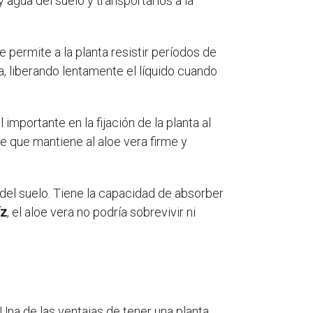
 agua del suelo y transportarlos a la
 permite a la planta resistir períodos de
, liberando lentamente el líquido cuando
importante en la fijación de la planta al
e que mantiene al aloe vera firme y
del suelo. Tiene la capacidad de absorber
íz
, el aloe vera no podría sobrevivir ni
 Una de las ventajas de tener una planta