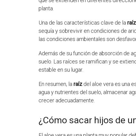
que se extienden en diferentes direccione
planta.
Una de las características clave de la
raíz
sequía y sobrevivir en condiciones de ari
las condiciones ambientales son desfavo
Además de su función de absorción de agu
suelo. Las raíces se ramifican y se extie
estable en su lugar.
En resumen, la
raíz
del aloe vera es una e
agua y nutrientes del suelo, almacenar agua 
crecer adecuadamente.
¿Cómo sacar hijos de un
El aloe vera es una planta muy popular deb