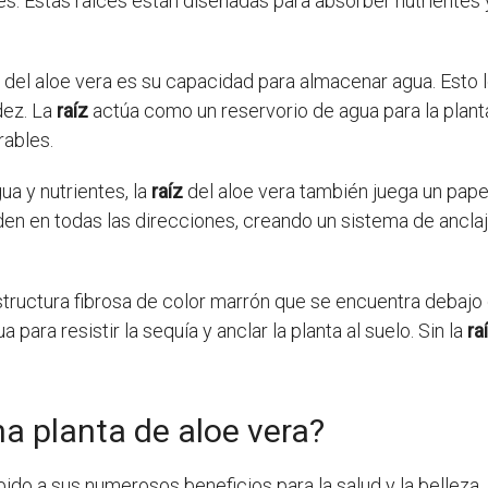
s. Estas raíces están diseñadas para absorber nutrientes y
del aloe vera es su capacidad para almacenar agua. Esto le
dez. La
raíz
actúa como un reservorio de agua para la planta
rables.
a y nutrientes, la
raíz
del aloe vera también juega un papel 
nden en todas las direcciones, creando un sistema de anclaj
structura fibrosa de color marrón que se encuentra debajo 
para resistir la sequía y anclar la planta al suelo. Sin la
ra
a planta de aloe vera?
ido a sus numerosos beneficios para la salud y la belleza.