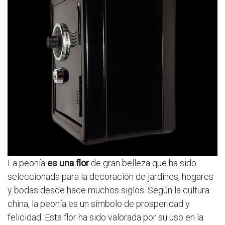
La peonía
es una flor
de gran belleza que ha sido
seleccionada para la decoración de jardines, hogares
y bodas desde hace muchos siglos. Según la cultura
china, la peonía es un símbolo de prosperidad y
felicidad. Esta flor ha sido valorada por su uso en la