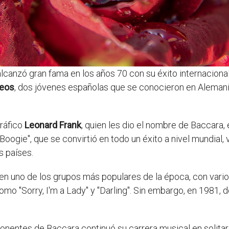
canzó gran fama en los años 70 con su éxito internacional 
eos
, dos jóvenes españolas que se conocieron en Alemani
gráfico
Leonard Frank
, quien les dio el nombre de Baccara,
an Boogie", que se convirtió en todo un éxito a nivel mundia
 países.
ó en uno de los grupos más populares de la época, con vari
como "Sorry, I'm a Lady" y "Darling". Sin embargo, en 1981, 
nentes de Baccara continuó su carrera musical en solitari