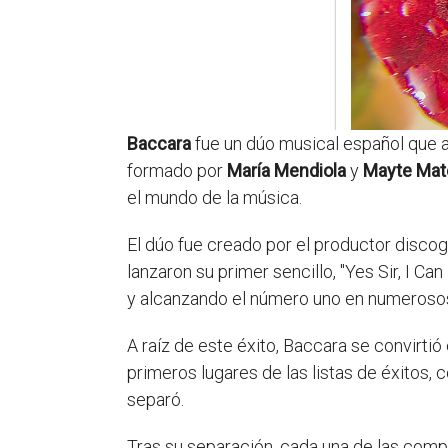
Baccara
fue un dúo musical español que al
formado por
María Mendiola
y
Mayte Mat
el mundo de la música.
El dúo fue creado por el productor disco
lanzaron su primer sencillo, "Yes Sir, I C
y alcanzando el número uno en numerosos
A raíz de este éxito, Baccara se convirti
primeros lugares de las listas de éxitos, 
separó.
Tras su separación, cada una de las compo