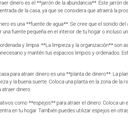
aer dinero es el **jarrón de la abundancia**. Este jarrón d
entrada de la casa, ya que se considera que atraerá la pros
inero es una **fuente de agua**. Se cree que el sonido del
 una fuente pequeña en el interior de tu hogar o incluso una
rdenada y limpia. **La limpieza y la organización** son a
nnecesario y mantén tus espacios limpios y ordenados. Est
asa para atraer dinero es una **planta de dinero**. La pl
ueza y la buena suerte. Coloca una planta en la zona de la r
atraer dinero.
tivos como **espejos** para atraer el dinero. Coloca un e
e entra en tu hogar. También puedes utilizar espejos en otra