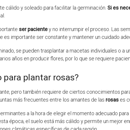
 cálido y soleado para facilitar la germinación.
Si es nec
al.
mportante
ser paciente
y no interrumpir el proceso. Las sem
ue es importante ser constante y mantener un cuidado ade
inado, se pueden trasplantar a macetas individuales o a un
rios años en producir flores, por lo que se requiere pacie
o para plantar rosas?
cante, pero también requiere de ciertos conocimientos para
guntas más frecuentes entre los amantes de las
rosas
es cu
eterminantes a la hora de elegir el momento adecuado para
sta época, el suelo está más cálido y permite un mejor en
iones climáticas específicas de cada región.