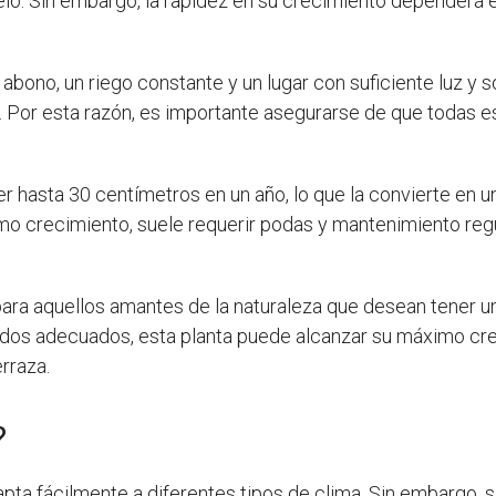
uelo. Sin embargo, la rapidez en su crecimiento dependerá 
bono, un riego constante y un lugar con suficiente luz y s
 Por esta razón, es importante asegurarse de que todas e
r hasta 30 centímetros en un año, lo que la convierte en 
imo crecimiento, suele requerir podas y mantenimiento reg
 para aquellos amantes de la naturaleza que desean tener 
dados adecuados, esta planta puede alcanzar su máximo cr
erraza.
?
ta fácilmente a diferentes tipos de clima. Sin embargo, s