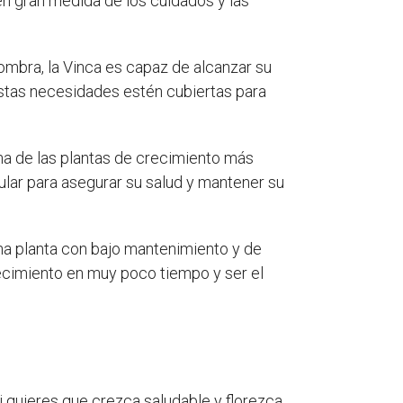
en gran medida de los cuidados y las
ombra, la Vinca es capaz de alcanzar su
stas necesidades estén cubiertas para
una de las plantas de crecimiento más
ular para asegurar su salud y mantener su
una planta con bajo mantenimiento y de
ecimiento en muy poco tiempo y ser el
i quieres que crezca saludable y florezca