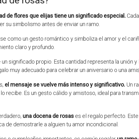
ad de rosas?
d de flores que elijas tiene un significado especial.
Cada 
cer su simbolismo antes de enviar un ramo.
arse como un gesto romántico y simboliza el amor y el cariñ
iento claro y profundo.
 un significado propio. Esta cantidad representa la unión 
galo muy adecuado para celebrar un aniversario o una amis
s,
el mensaje se vuelve más intenso y significativo.
Un r
 lo recibe. Es un gesto cálido y amistoso, ideal para tran
verdadero,
una docena de rosas
es el regalo perfecto. Este
a de demostrarle a alguien tu amor incondicional.
ios o cumpleaños importantes, es común regalar
un ramo 