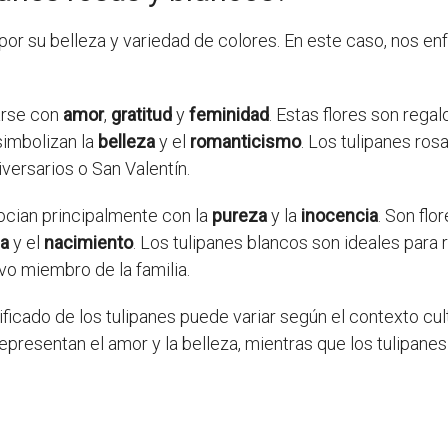
or su belleza y variedad de colores. En este caso, nos e
arse con
amor
,
gratitud
y
feminidad
. Estas flores son rega
simbolizan la
belleza
y el
romanticismo
. Los tulipanes ros
ersarios o San Valentín.
cian principalmente con la
pureza
y la
inocencia
. Son flo
da
y el
nacimiento
. Los tulipanes blancos son ideales para
vo miembro de la familia.
ificado de los tulipanes puede variar según el contexto cul
epresentan el amor y la belleza, mientras que los tulipanes