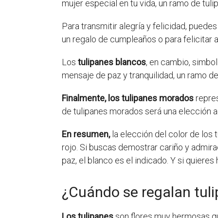
mujer especial en tu vida, un ramo de tul
Para transmitir alegría y felicidad, puedes
un regalo de cumpleaños o para felicitar a
Los
tulipanes blancos
, en cambio, simbol
mensaje de paz y tranquilidad, un ramo de
Finalmente, los tulipanes morados
repres
de tulipanes morados será una elección a
En resumen,
la elección del color de los 
rojo. Si buscas demostrar cariño y admiraci
paz, el blanco es el indicado. Y si quieres
¿Cuándo se regalan tul
Los tulipanes
son flores muy hermosas qu