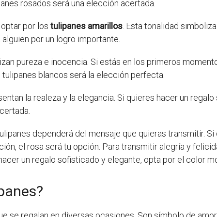
ipanes rosados será una elección acertada.
 optar por los
tulipanes amarillos
. Esta tonalidad simboliza
 alguien por un logro importante.
izan pureza e inocencia. Si estás en los primeros momento
 tulipanes blancos será la elección perfecta.
entan la realeza y la elegancia. Si quieres hacer un regalo 
certada.
tulipanes dependerá del mensaje que quieras transmitir. Si 
ón, el rosa será tu opción. Para transmitir alegría y felicid
 hacer un regalo sofisticado y elegante, opta por el color m
ipanes?
e se regalan en diversas ocasiones. Son símbolo de amor, 