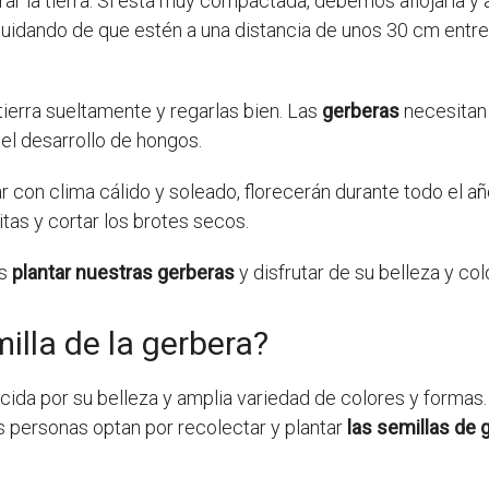
arar la tierra. Si está muy compactada, debemos aflojarla 
uidando de que estén a una distancia de unos 30 cm entre 
 tierra sueltamente y regarlas bien. Las
gerberas
necesitan
el desarrollo de hongos.
r con clima cálido y soleado, florecerán durante todo el a
itas y cortar los brotes secos.
os
plantar nuestras gerberas
y disfrutar de su belleza y col
illa de la gerbera?
ida por su belleza y amplia variedad de colores y formas.
 personas optan por recolectar y plantar
las semillas de 