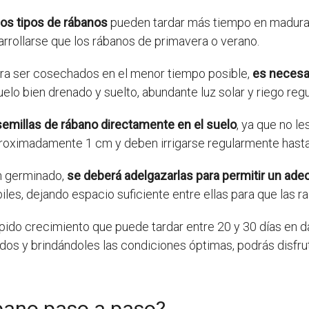
os tipos de rábanos
pueden tardar más tiempo en madurar 
arrollarse que los rábanos de primavera o verano.
ara ser cosechados en el menor tiempo posible,
es necesa
suelo bien drenado y suelto, abundante luz solar y riego regu
millas de rábano directamente en el suelo
, ya que no le
roximadamente 1 cm y deben irrigarse regularmente hast
an germinado,
se deberá adelgazarlas para permitir un ad
iles, dejando espacio suficiente entre ellas para que las 
pido crecimiento que puede tardar entre 20 y 30 días en da
dos y brindándoles las condiciones óptimas, podrás disfru
bano paso a paso?