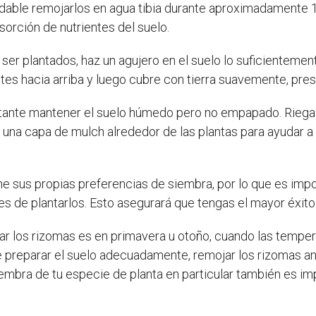
dable remojarlos en agua tibia durante aproximadamente 1 
bsorción de nutrientes del suelo.
 ser plantados, haz un agujero en el suelo lo suficienteme
otes hacia arriba y luego cubre con tierra suavemente, pr
rtante mantener el suelo húmedo pero no empapado. Riega
una capa de mulch alrededor de las plantas para ayudar a
 sus propias preferencias de siembra, por lo que es import
es de plantarlos. Esto asegurará que tengas el mayor éxito 
r los rizomas es en primavera u otoño, cuando las temper
reparar el suelo adecuadamente, remojar los rizomas ant
iembra de tu especie de planta en particular también es i