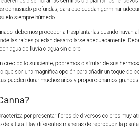
ocederemos a sembrar las semillas o a plantar los renuev
las demasiado profundas, para que puedan germinar adec
l suelo siempre húmedo.
inado, debemos proceder a trasplantarlas cuando hayan a
donde las raíces puedan desarrollarse adecuadamente. D
on agua de lluvia o agua sin cloro.
 crecido lo suficiente, podremos disfrutar de sus hermosa
 lo que son una magnífica opción para añadir un toque de co
as pueden durar muchos años y proporcionarnos grandes 
 Canna?
racteriza por presentar flores de diversos colores muy at
de altura. Hay diferentes maneras de reproducir la planta