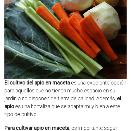
El cultivo del apio en maceta
es una excelente opción
para aquellos que no tienen mucho espacio en su
jardín o no disponen de tierra de calidad. Además,
el
apio
es una hortaliza que se adapta muy bien a este
tipo de cultivo.
Para cultivar apio en maceta
, es importante seguir